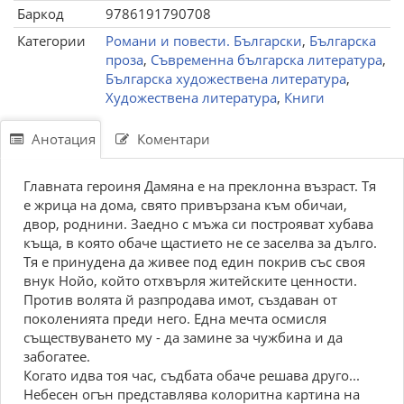
Баркод
9786191790708
Категории
Романи и повести. Български
,
Българска
проза
,
Съвременна българска литература
,
Българска художествена литература
,
Художествена литература
,
Книги
Анотация
Коментари
Главната героиня Дамяна е на преклонна възраст. Тя
е жрица на дома, свято привързана към обичаи,
двор, роднини. Заедно с мъжа си построяват хубава
къща, в която обаче щастието не се заселва за дълго.
Тя е принудена да живее под един покрив със своя
внук Нойо, който отхвърля житейските ценности.
Против волята й разпродава имот, създаван от
поколенията преди него. Една мечта осмисля
съществуването му - да замине за чужбина и да
забогатее.
Когато идва тоя час, съдбата обаче решава друго...
Небесен огън представлява колоритна картина на