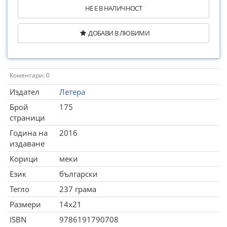
НЕ Е В НАЛИЧНОСТ
ДОБАВИ В ЛЮБИМИ
Коментари: 0
Издател
Летера
Брой
175
страници
Година на
2016
издаване
Корици
меки
Език
български
Тегло
237 грама
Размери
14x21
ISBN
9786191790708