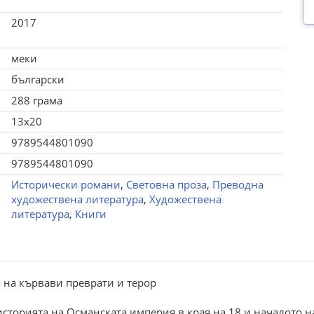
2017
меки
български
288 грама
13x20
9789544801090
9789544801090
Исторически романи
,
Световна проза
,
Преводна
художествена литература
,
Художествена
литература
,
Книги
 на кървави преврати и терор
торията на Османската империя в края на 18 и началото на