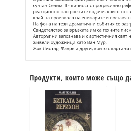
султан Селим III - личност с прогресивно р
реакционно настроените водачи, които го св
край на произвола на еничарите и поставя 
На фона на тези драматични събития се разг
Свидетелство за връзката им са техните писм
Авторът ни запознава и с артистичния свят н
живели художници като Ван Мур,
Жак Лиотар, Фавре и други, които с картинит
Продукти, които може също д