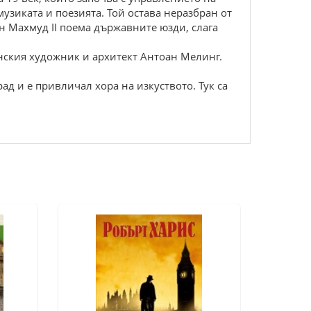
узиката и поезията. Той остава неразбран от
ан Махмуд II поема държавните юзди, слага
енския художник и архитект Антоан Мелинг.
ад и е привличал хора на изкуството. Тук са