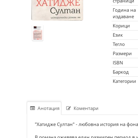
страници
Година на
издаване
Корици
Език
Тегло
Размери
ISBN
Баркод
Категории
Анотация
Коментари
"Хатидже Султан" - любовна история на фона
В романа оживява един размирен период в ис