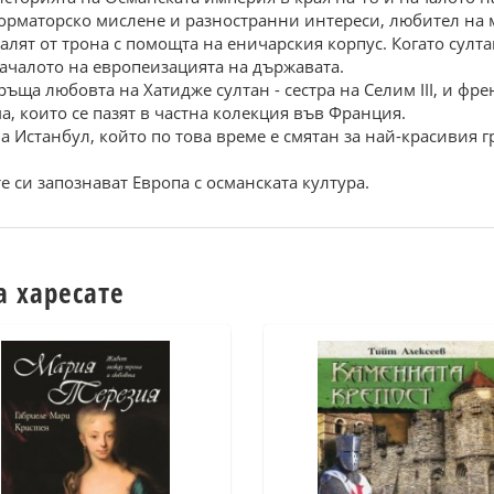
еформаторско мислене и разностранни интереси, любител на м
алят от трона с помощта на еничарския корпус. Когато султ
началото на европеизацията на държавата.
ръща любовта на Хатидже султан - сестра на Селим III, и фр
а, които се пазят в частна колекция във Франция.
а Истанбул, който по това време е смятан за най-красивия гр
е си запознават Европа с османската култура.
а харесате