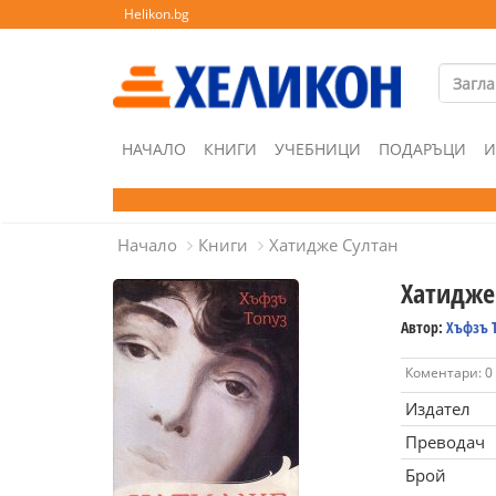
Helikon.bg
НАЧАЛО
КНИГИ
УЧЕБНИЦИ
ПОДАРЪЦИ
И
Начало
Книги
Хатидже Султан
Хатидже
Автор:
Хъфзъ 
Коментари: 0
Издател
Преводач
Брой