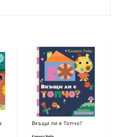
в
Вкъщи ли е Топчо?
Камила Рийд