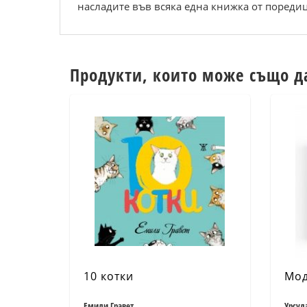
насладите във всяка една книжка от поредиц
Продукти, които може също д
10 котки
Мод
Емили Гравет
Урсул