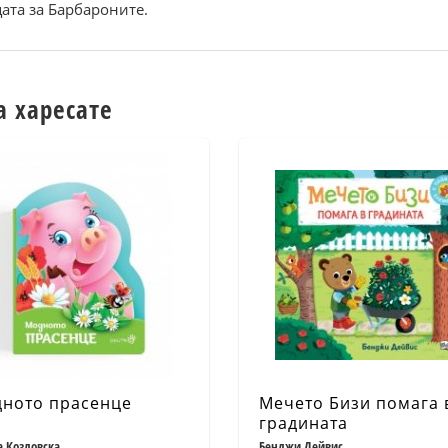
ата за Барбароните.
а харесате
ното прасенце
Мечето Бизи помага 
градината
а Козловска
Бенджи Дейвис