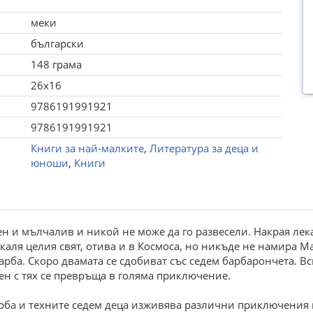
меки
български
148 грама
26x16
9786191991921
9786191991921
Книги за най-малките
,
Литература за деца и
юноши
,
Книги
ен и мълчалив и никой не може да го развесели. Накрая лека
аля целия свят, отива и в Космоса, но никъде не намира Ма
рба. Скоро двамата се сдобиват със седем барбарончета. Вс
ен с тях се превръща в голяма приключение.
арба и техните седем деца изживява различни приключения 