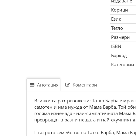
издаване
Корици
Език
Тегло
Размери
ISBN
Баркод
Категории
Анотация
Коментари
Всички са разтревожени: Татко Барба е мрач
самотен и има нужда от Мама Барба. Той обик
голяма изненада - най-симпатичната Мама Ба
превръщат в разни неща, а и най-скучният д
Пъстрото семейство на Татко Барба, Мама Б