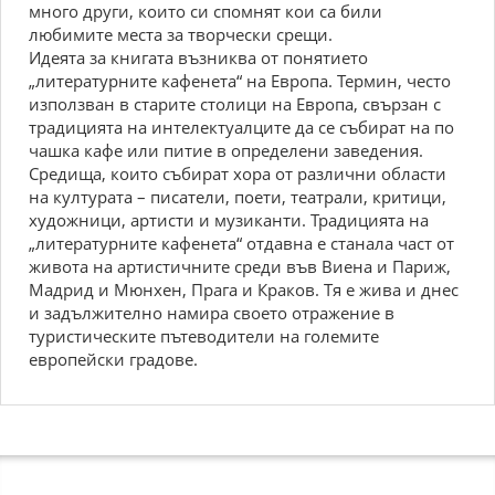
много други, които си спомнят кои са били
любимите места за творчески срещи.
Идеята за книгата възниква от понятието
„литературните кафенета“ на Европа. Термин, често
използван в старите столици на Европа, свързан с
традицията на интелектуалците да се събират на по
чашка кафе или питие в определени заведения.
Средища, които събират хора от различни области
на културата – писатели, поети, театрали, критици,
художници, артисти и музиканти. Традицията на
„литературните кафенета“ отдавна е станала част от
живота на артистичните среди във Виена и Париж,
Мадрид и Мюнхен, Прага и Краков. Тя е жива и днес
и задължително намира своето отражение в
туристическите пътеводители на големите
европейски градове.