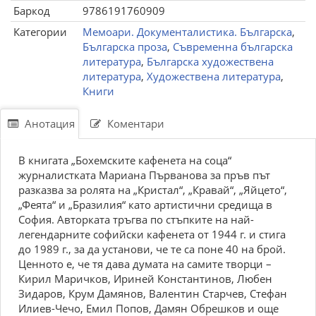
Баркод
9786191760909
Категории
Мемоари. Документалистика. Българска
,
Българска проза
,
Съвременна българска
литература
,
Българска художествена
литература
,
Художествена литература
,
Книги
Анотация
Коментари
В книгата „Бохемските кафенета на соца“
журналистката Мариана Първанова за пръв път
разказва за ролята на „Кристал“, „Кравай“, „Яйцето“,
„Феята“ и „Бразилия“ като артистични средища в
София. Авторката тръгва по стъпките на най-
легендарните софийски кафенета от 1944 г. и стига
до 1989 г., за да установи, че те са поне 40 на брой.
Ценното е, че тя дава думата на самите творци –
Кирил Маричков, Ириней Константинов, Любен
Зидаров, Крум Дамянов, Валентин Старчев, Стефан
Илиев-Чечо, Емил Попов, Дамян Обрешков и още