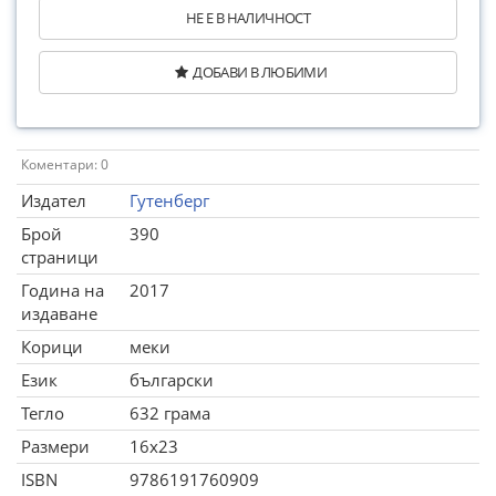
НЕ Е В НАЛИЧНОСТ
ДОБАВИ В ЛЮБИМИ
Коментари: 0
Издател
Гутенберг
Брой
390
страници
Година на
2017
издаване
Корици
меки
Език
български
Тегло
632 грама
Размери
16x23
ISBN
9786191760909