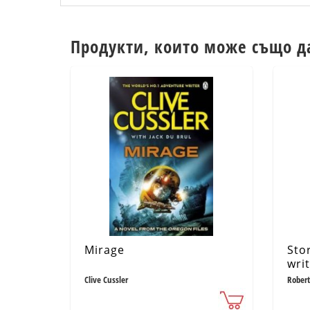
Продукти, които може също д
Mirage
Sto
wri
Ste
Clive Cussler
Robert