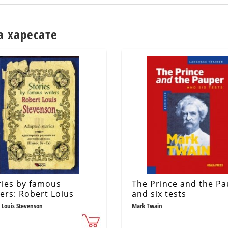
а харесате
ries by famous
The Prince and the P
ters: Robert Loius
and six tests
venson
 Louis Stevenson
Mark Twain