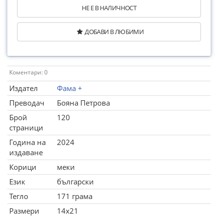
НЕ Е В НАЛИЧНОСТ
ДОБАВИ В ЛЮБИМИ
Коментари: 0
Издател
Фама +
Преводач
Бояна Петрова
Брой
120
страници
Година на
2024
издаване
Корици
меки
Език
български
Тегло
171 грама
Размери
14x21