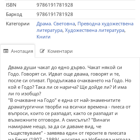
ISBN
9786191781928
Баркод
9786191781928
Категории
Драма. Световна
,
Преводна художествена
литература
,
Художествена литература
,
Книги
Анотация
Коментари
Двама души чакат до едно дърво. Чакат някой си
Годо. Говорят си. Идват още двама, говорят и те,
после си отиват. Продължава очакването на Годо. Но
кой е Годо? Така ли се нарича? Ще дойде ли? И има
ли го изобщо?
"В очакване на Годо" е една от най-знаменитите
драматургични творби на всички времена - пиеса от
въпроси, които се разпадат, както се разпадат и
възможните отговори. А смисълът? "Винаги
намираме нещо, за да си даваме вид, че
съществуваме" - заявява един от героите в пиесата
на Бекет /1907 - 1989/, носител на Нобелова награда