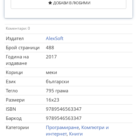
ДОБАВИ В ЛЮБИМИ
Коментари: 0
Издател
AlexSoft
Брой страници
488
Година на
2017
издаване
Корици
меки
Език
български
Тегло
795 грама
Размери
16x23
ISBN
9789546563347
Баркод
9789546563347
Категории
Програмиране
,
Компютри и
интернет
,
Книги