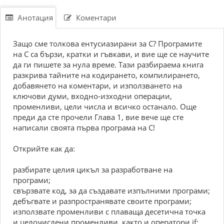
Анотация
Коментари
Защо сме толкова ентусиазирани за С? Програмите
на С са бързи, кратки и гъвкави, и вие ще се научите
да ги пишете за нула време. Тази разбираема книга
разкрива тайните на кодирането, компилирането,
добавянето на коментари, и използването на
ключови думи, входно-изходни операции,
променливи, цели числа и всичко останало. Още
преди да сте прочели Глава 1, вие вече ще сте
написали своята първа програма на С!
Открийте как да:
разбирате целия цикъл за разработване на
програми;
свързвате код, за да създавате изпълними програми;
дебъгвате и разпространявате своите програми;
използвате променливи с плаваща десетична точка
и целочислени променливи, както и оператори if;