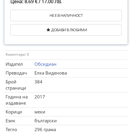
Цена: 8.69 € / 17.00 ЛВ.
НЕ Е В НАЛИЧНОСТ
ДОБАВИ В ЛЮБИМИ
Коментари: 0
Издател
Обсидиан
Преводач
Елка Виденова
Брой
384
страници
Година на
2017
издаване
Корици
меки
Език
български
Тегло
296 грама