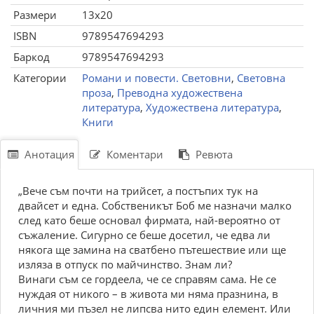
Размери
13x20
ISBN
9789547694293
Баркод
9789547694293
Категории
Романи и повести. Световни
,
Световна
проза
,
Преводна художествена
литература
,
Художествена литература
,
Книги
Анотация
Коментари
Ревюта
„Вече съм почти на трийсет, а постъпих тук на
двайсет и една. Собственикът Боб ме назначи малко
след като беше основал фирмата, най-вероятно от
съжаление. Сигурно се беше досетил, че едва ли
някога ще замина на сватбено пътешествие или ще
изляза в отпуск по майчинство. Знам ли?
Винаги съм се гордеела, че се справям сама. Не се
нуждая от никого – в живота ми няма празнина, в
личния ми пъзел не липсва нито един елемент. Или