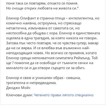
поне така си повтарям, откакто се помня.
Но снощи открих любовта на живота си.“
Елинор Олифант е странна птица – интелигентна, но
комично наивна, остроумна, но стряскащо
нетактична, измъчвана от самотата си, но
неспособна да общува с хора. Елинор е единствената
оцеляла в една трагедия, за която никога не говори.
Затова пък често повтаря, че се чувства супер, макар
да не си вярва. И се влюбва във възможно най-
неподходящия човек. Но всичко се променя, когато
Елинор среща непохватния симпатяга Реймънд. Той
ще ? помогне да се освободи от тъмните сенки на
миналото си и да отвори сърцето си за обич.
Елинор е свеж и уникален образ - смешна,
трогателна и непредвидима.
Джоджо Мойс
Ключови думи:
Четенето прави лятото специално