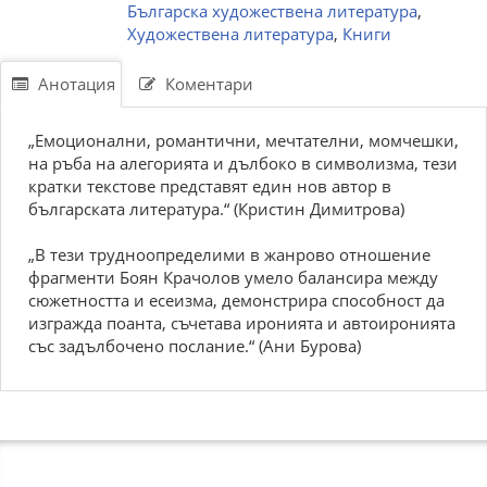
Българска художествена литература
,
Художествена литература
,
Книги
Анотация
Коментари
„Емоционални, романтични, мечтателни, момчешки,
на ръба на алегорията и дълбоко в символизма, тези
кратки текстове представят един нов автор в
българската литература.“ (Кристин Димитрова)
„В тези трудноопределими в жанрово отношение
фрагменти Боян Крачолов умело балансира между
сюжетността и есеизма, демонстрира способност да
изгражда поанта, съчетава иронията и автоиронията
със задълбочено послание.“ (Ани Бурова)