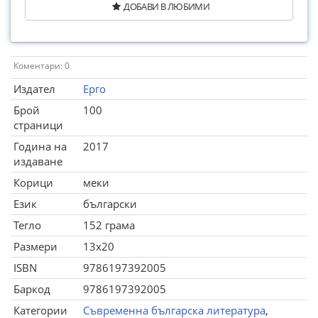
ДОБАВИ В ЛЮБИМИ
Коментари: 0
Издател
Ерго
Брой
100
страници
Година на
2017
издаване
Корици
меки
Език
български
Тегло
152 грама
Размери
13x20
ISBN
9786197392005
Баркод
9786197392005
Категории
Съвременна българска литература
,