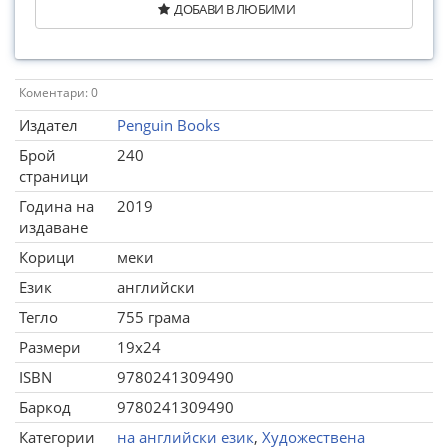
ДОБАВИ В ЛЮБИМИ
Коментари: 0
Издател
Penguin Books
Брой
240
страници
Година на
2019
издаване
Корици
меки
Език
английски
Тегло
755 грама
Размери
19x24
ISBN
9780241309490
Баркод
9780241309490
Категории
на английски език
,
Художествена