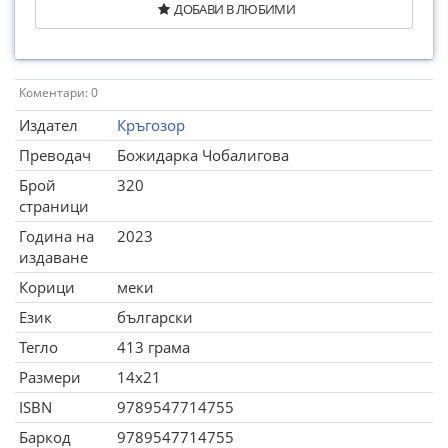
ДОБАВИ В ЛЮБИМИ
Коментари: 0
Издател
Кръгозор
Преводач
Божидарка Чобалигова
Брой
320
страници
Година на
2023
издаване
Корици
меки
Език
български
Тегло
413 грама
Размери
14x21
ISBN
9789547714755
Баркод
9789547714755