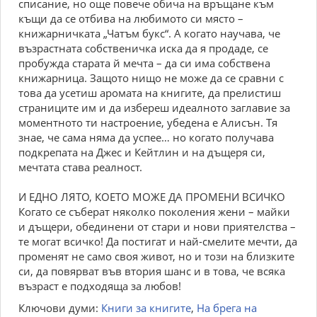
списание, но още повече обича на връщане към
къщи да се отбива на любимото си място –
книжарничката „Чатъм букс“. А когато научава, че
възрастната собственичка иска да я продаде, се
пробужда старата й мечта – да си има собствена
книжарница. Защото нищо не може да се сравни с
това да усетиш аромата на книгите, да прелистиш
страниците им и да избереш идеалното заглавие за
моментното ти настроение, убедена е Алисън. Тя
знае, че сама няма да успее… но когато получава
подкрепата на Джес и Кейтлин и на дъщеря си,
мечтата става реалност.
И ЕДНО ЛЯТО, КОЕТО МОЖЕ ДА ПРОМЕНИ ВСИЧКО
Когато се съберат няколко поколения жени – майки
и дъщери, обединени от стари и нови приятелства –
те могат всичко! Да постигат и най-смелите мечти, да
променят не само своя живот, но и този на близките
си, да повярват във втория шанс и в това, че всяка
възраст е подходяща за любов!
Ключови думи:
Книги за книгите
,
На брега на