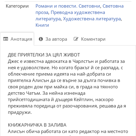
Категории
Романи и повести. Световни
,
Световна
проза
,
Преводна художествена
литература
,
Художествена литература
,
Книги
Анотация
За автора
Коментари
ДВE ПРИЯТЕЛКИ ЗА ЦЯЛ ЖИВОТ
Джес е известна адвокатка в Чарлстън и работата за
нея е удоволствие. Но когато бракът й се разпада, с
облекчение приема идеята на най-добрата си
приятелка Алисън да се върне за дълга почивка в
своя роден дом при майка си, в града на тяхното
детство Чатъм. За нейна изненада
трийсетгодишната й дъщеря Кейтлин, наскоро
преживяла поредица от разочарования, решава да я
придружи.
КНИЖАРНИЧКА В ЗАЛИВА
Алисън обича работата си като редактор на местното