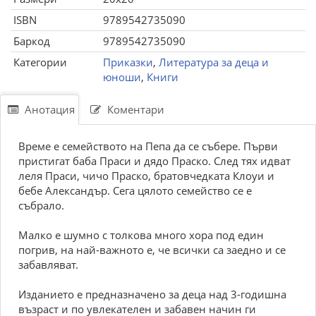
ISBN
9789542735090
Баркод
9789542735090
Категории
Приказки
,
Литература за деца и
юноши
,
Книги
Анотация
Коментари
Време е семейството на Пепа да се събере. Първи
пристигат баба Праси и дядо Праско. След тях идват
леля Праси, чичо Праско, братовчедката Клоуи и
бебе Александър. Сега цялото семейство се е
събрало.
Малко е шумно с толкова много хора под един
погрив, на най-важното е, че всички са заедно и се
забавляват.
Изданието е предназначено за деца над 3-годишна
възраст и по увлекателен и забавен начин ги