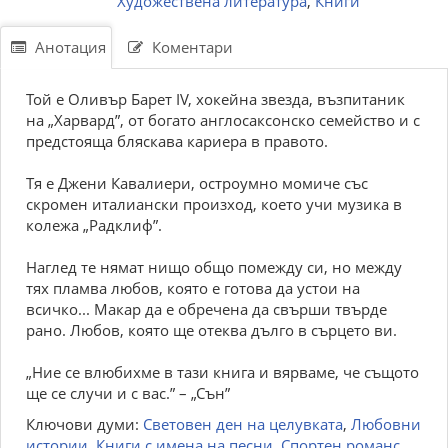
Художествена литература
,
Книги
Анотация
Коментари
Той е Оливър Барет IV, хокейна звезда, възпитаник
на „Харвард”, от богато англосаксонско семейство и с
предстояща бляскава кариера в правото.
Тя е Джени Кавалиери, остроумно момиче със
скромен италиански произход, което учи музика в
колежа „Радклиф”.
Наглед те нямат нищо общо помежду си, но между
тях пламва любов, която е готова да устои на
всичко... Макар да е обречена да свърши твърде
рано. Любов, която ще отеква дълго в сърцето ви.
„Ние се влюбихме в тази книга и вярваме, че същото
ще се случи и с вас.” – „Сън”
Ключови думи:
Световен ден на целувката
,
Любовни
истории
,
Книги с имена на песни
,
Спортен романс