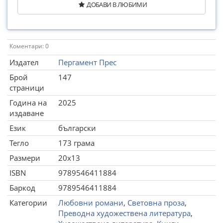
ДОБАВИ В ЛЮБИМИ
Коментари: 0
Издател
Пергамент Прес
Брой
147
страници
Година на
2025
издаване
Език
български
Тегло
173 грама
Размери
20x13
ISBN
9789546411884
Баркод
9789546411884
Категории
Любовни романи
,
Световна проза
,
Преводна художествена литература
,