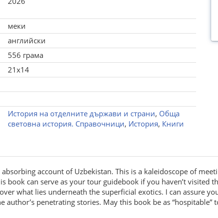
2026
меки
английски
556 грама
21x14
История на отделните държави и страни
,
Обща
световна история. Справочници
,
История
,
Книги
s absorbing account of Uzbekistan. This is a kaleidoscope of meeti
his book can serve as your tour guidebook if you haven’t visited t
ver what lies underneath the superficial exotics. I can assure yo
 author’s penetrating stories. May this book be as “hospitable” 