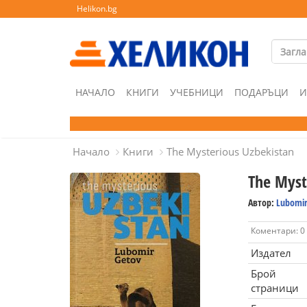
Helikon.bg
НАЧАЛО
КНИГИ
УЧЕБНИЦИ
ПОДАРЪЦИ
И
Начало
Книги
The Mysterious Uzbekistan
The Myst
Автор:
Lubomir
Коментари: 0
Издател
Брой
страници