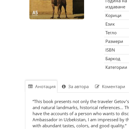
Година на
издаване
Корици
Език
Тегло
Размери
ISBN
Баркод
Категории
Анотация
За автора
Коментари
“This book presents not only the traveler Getov’
and natural landmarks, historical references... T
have the accounts of a person who wants to disco
Ambassador in Uzbekistan, I am impressed by the
with abundant tastes, colors, and good quality.“