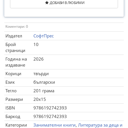
ДОБАВИ В ЛЮБИМИ
Коментари: 0
Издател
СофтПрес
Брой
10
страници
Година на
2026
издаване
Корици
твърди
Език
български
Тегло
201 грама
Размери
20x15
ISBN
9786192742393
Баркод
9786192742393
Категории
Занимателни книги
,
Литература за деца и