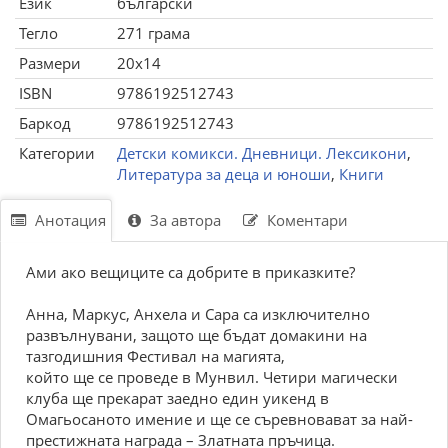
Език
български
Тегло
271 грама
Размери
20x14
ISBN
9786192512743
Баркод
9786192512743
Категории
Детски комикси. Дневници. Лексикони
,
Литература за деца и юноши
,
Книги
Анотация
За автора
Коментари
Ами ако вещиците са добрите в приказките?
Анна, Маркус, Анхела и Сара са изключително
развълнувани, защото ще бъдат домакини на
тазгодишния Фестивал на магията,
който ще се проведе в Мунвил. Четири магически
клуба ще прекарат заедно един уикенд в
Омагьосаното имение и ще се съревновават за най-
престижната награда – Златната пръчица.