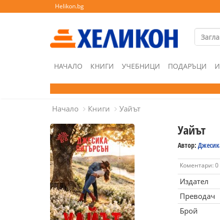
Helikon.bg
НАЧАЛО
КНИГИ
УЧЕБНИЦИ
ПОДАРЪЦИ
И
Начало
Книги
Уайът
Уайът
Автор:
Джесик
Коментари: 0
Издател
Преводач
Брой