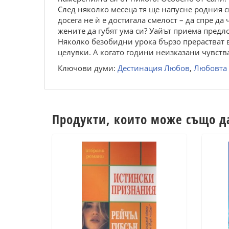
След няколко месеца тя ще напусне родния си
досега не ѝ е достигала смелост – да спре д
жените да губят ума си? Уайът приема предло
Няколко безобидни урока бързо прерастват в
целувки. А когато години неизказани чувства
Ключови думи:
Дестинация Любов
,
Любовта 
Продукти, които може също д