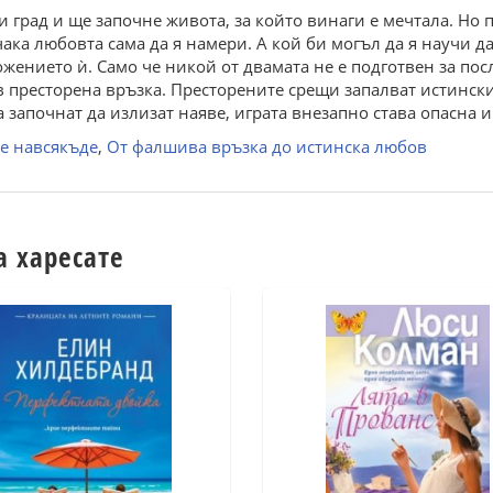
 град и ще започне живота, за който винаги е мечтала. Но 
а чака любовта сама да я намери. А кой би могъл да я научи 
жението ѝ. Само че никой от двамата не е подготвен за пос
 престорена връзка. Престорените срещи запалват истински
 започнат да излизат наяве, играта внезапно става опасна 
е навсякъде
,
От фалшива връзка до истинска любов
а харесате