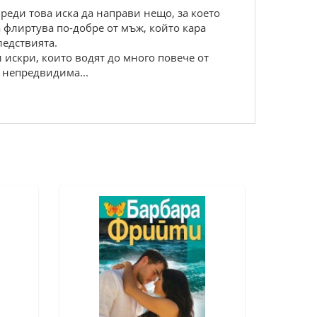
преди това иска да направи нещо, за което
да флиртува по-добре от мъж, който кара
ледствията.
 искри, които водят до много повече от
и непредвидима...