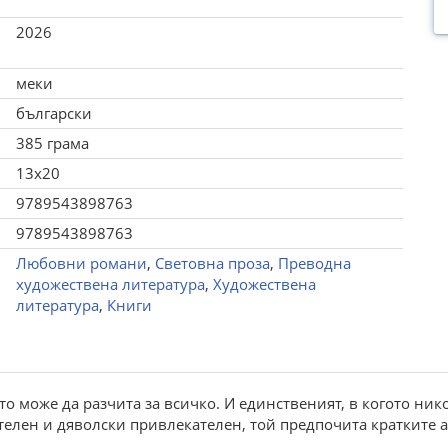
2026
меки
български
385 грама
13x20
9789543898763
9789543898763
Любовни романи
,
Световна проза
,
Преводна
художествена литература
,
Художествена
литература
,
Книги
то може да разчита за всичко. И единственият, в когото нико
телен и дяволски привлекателен, той предпочита кратките 