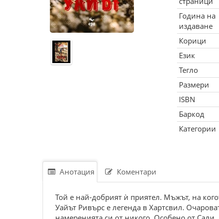
страници
Година на
издаване
Корици
Език
Тегло
Размери
ISBN
Баркод
Категории
Анотация
Коментари
Той е най-добрият ѝ приятел. Мъжът, на кого
Уайът Ривърс е легенда в Хартсвил. Очарова
намеренията си от никого. Особено от Сали.