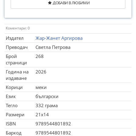
ДОБАВИ В ЛЮБИМИ
Коментари: 0
Издател
Жар-Жанет Аргирова
Преводач
Светла Петрова
Брой
268
страници
Година на
2026
издаване
Корици
меки
Език
български
Тегло
332 грама
Размери
21x14
ISBN
9789544801892
Баркод
9789544801892