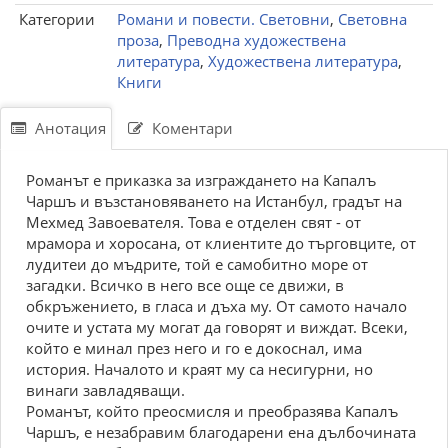
Категории
Романи и повести. Световни
,
Световна
проза
,
Преводна художествена
литература
,
Художествена литература
,
Книги
Анотация
Коментари
Романът е приказка за изграждането на Капалъ
Чаршъ и възстановяването на Истанбул, градът на
Мехмед Завоевателя. Това е отделен свят - от
мрамора и хоросана, от клиентите до търговците, от
лудитеи до мъдрите, той е самобитно море от
загадки. Всичко в него все още се движи, в
обкръжението, в гласа и дъха му. От самото начало
очите и устата му могат да говорят и виждат. Всеки,
който е минал през него и го е докоснал, има
история. Началото и краят му са несигурни, но
винаги завладяващи.
Романът, който преосмисля и преобразява Капалъ
Чаршъ, е незабравим благодарени ена дълбочината