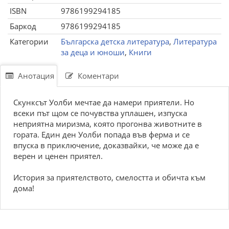
ISBN
9786199294185
Баркод
9786199294185
Категории
Българска детска литература
,
Литература
за деца и юноши
,
Книги
Анотация
Коментари
Скунксът Уолби мечтае да намери приятели. Но
всеки път щом се почувства уплашен, изпуска
неприятна миризма, която прогонва животните в
гората. Един ден Уолби попада във ферма и се
впуска в приключение, доказвайки, че може да е
верен и ценен приятел.
История за приятелството, смелостта и обичта към
дома!