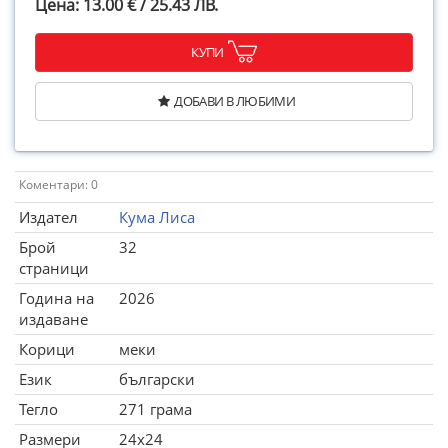
Цена: 13.00 € / 25.43 ЛВ.
КУПИ
ДОБАВИ В ЛЮБИМИ
Коментари: 0
Издател
Кума Лиса
Брой
32
страници
Година на
2026
издаване
Корици
меки
Език
български
Тегло
271 грама
Размери
24x24