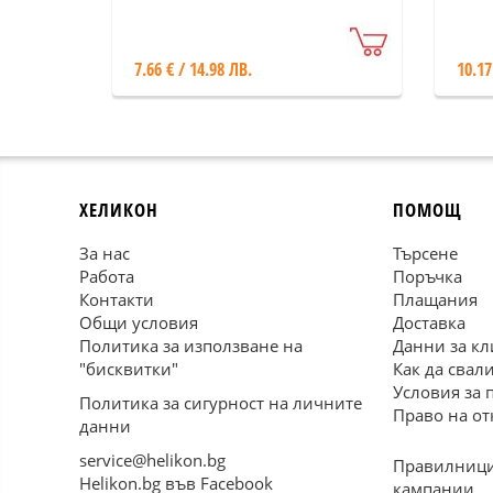
вътре в мен?
"См
7.66 € / 14.98 ЛВ.
10.17
ХЕЛИКОН
ПОМОЩ
За нас
Търсене
Работа
Поръчка
Контакти
Плащания
Общи условия
Доставка
Политика за използване на
Данни за кл
"бисквитки"
Как да свал
Условия за 
Политика за сигурност на личните
Право на от
данни
service@helikon.bg
Правилници
Helikon.bg във Facebook
кампании