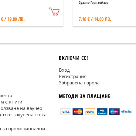
артфон"
Сузане Гернхойзер
 € / 19.89 ЛВ.
7.16 € / 14.00 ЛВ.
ВКЛЮЧИ СЕ!
Вход
Регистрация
Забравена парола
иента
МЕТОДИ ЗА ПЛАЩАНЕ
им е-книги
ползване на ваучер
каз от закупена стока
 за промоционални