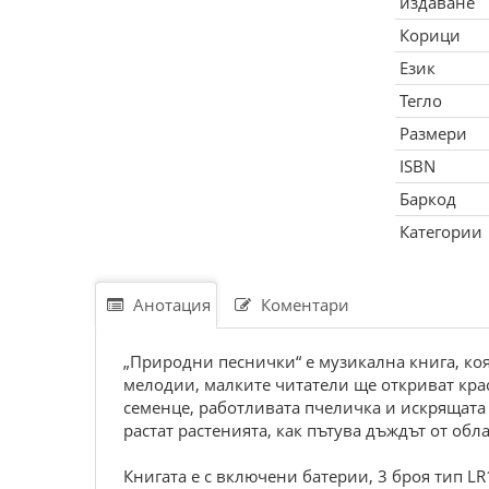
издаване
Корици
Език
Тегло
Размери
ISBN
Баркод
Категории
Анотация
Коментари
„Природни песнички“ е музикална книга, ко
мелодии, малките читатели ще откриват крас
семенце, работливата пчеличка и искрящата 
растат растенията, как пътува дъждът от обл
Книгата е с включени батерии, 3 броя тип LR