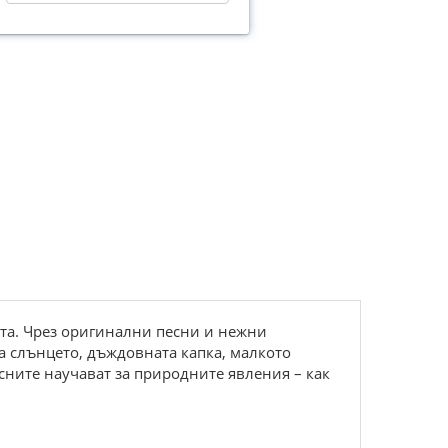
ата. Чрез оригинални песни и нежни
за слънцето, дъждовната капка, малкото
сните научават за природните явления – как