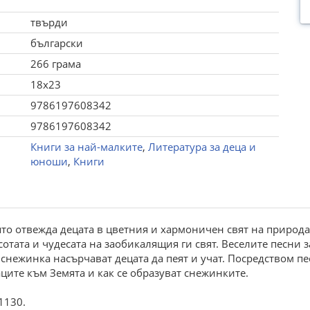
твърди
български
266 грама
18x23
9786197608342
9786197608342
Книги за най-малките
,
Литература за деца и
юноши
,
Книги
ято отвежда децата в цветния и хармоничен свят на природ
отата и чудесата на заобикалящия ги свят. Веселите песни 
снежинка насърчават децата да пеят и учат. Посредством пе
аците към Земята и как се образуват снежинките.
1130.