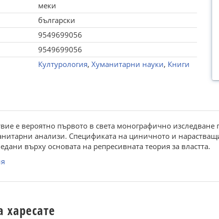
меки
български
9549699056
9549699056
Културология
,
Хуманитарни науки
,
Книги
вие е вероятно първото в света монографично изследване 
манитарни анализи. Спецификата на циничното и нарастващ
ледани върху основата на репресивната теория за властта.
ия
а харесате