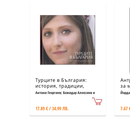
Турците в България:
Ант
история, традиции,
за 
култура
и б
Антони Георгиев; Божидар Алексиев и
Йорда
др.
17.89 € / 34.99 ЛВ.
7.67 