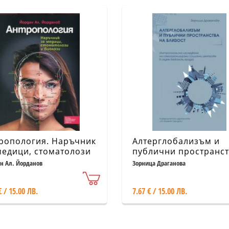
ропология. Наръчник
Алтерглобализъм и
медици, стоматолози
публични пространс
иолози
на близост
н Ал. Йорданов
Зорница Драганова
€ / 15.00 ЛВ.
7.67 € / 15.00 ЛВ.