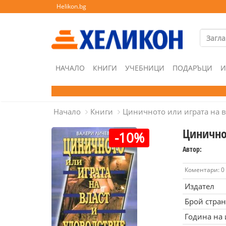
Helikon.bg
НАЧАЛО
КНИГИ
УЧЕБНИЦИ
ПОДАРЪЦИ
И
Начало
Книги
Циничното или играта на в
Цинично
-10%
Автор:
Коментари: 0
Издател
Брой стра
Година на