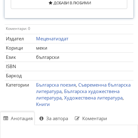
ДОБАВИ В ЛЮБИМИ
Коментари: 0
Издател
Меценатиздат
Корици
меки
Език
български
ISBN
Баркод
Категории
Българска поезия
,
Съвременна българска
литература
,
Българска художествена
литература
,
Художествена литература
,
Книги
Анотация
За автора
Коментари