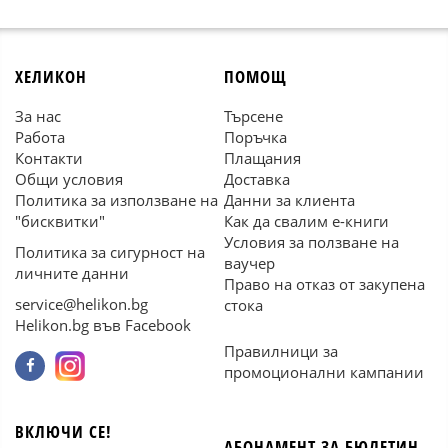
ХЕЛИКОН
ПОМОЩ
За нас
Търсене
Работа
Поръчка
Контакти
Плащания
Общи условия
Доставка
Политика за използване на
Данни за клиента
"бисквитки"
Как да свалим е-книги
Условия за ползване на
Политика за сигурност на
ваучер
личните данни
Право на отказ от закупена
service@helikon.bg
стока
Helikon.bg във Facebook
Правилници за
промоционални кампании
ВКЛЮЧИ СЕ!
АБОНАМЕНТ ЗА БЮЛЕТИН