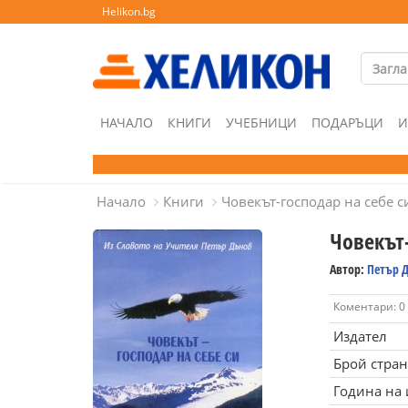
Helikon.bg
НАЧАЛО
КНИГИ
УЧЕБНИЦИ
ПОДАРЪЦИ
И
Начало
Книги
Човекът-господар на себе с
Човекът-
Автор:
Петър 
Коментари: 0
Издател
Брой стра
Година на