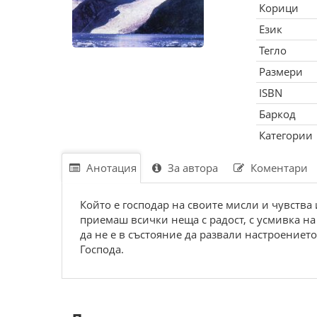
Корици
Език
Тегло
Размери
ISBN
Баркод
Категории
Анотация
За автора
Коментари
Който е господар на своите мисли и чувства 
приемаш всички неща с радост, с усмивка на 
да не е в състояние да развали настроението 
Господа.