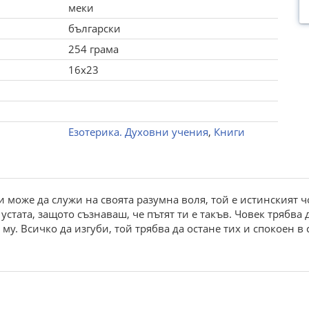
меки
български
254 грама
16x23
Езотерика. Духовни учения
,
Книги
и може да служи на своята разумна воля, той е истинският ч
устата, защото съзнаваш, че пътят ти е такъв. Човек трябв
му. Всичко да изгуби, той трябва да остане тих и спокоен в с