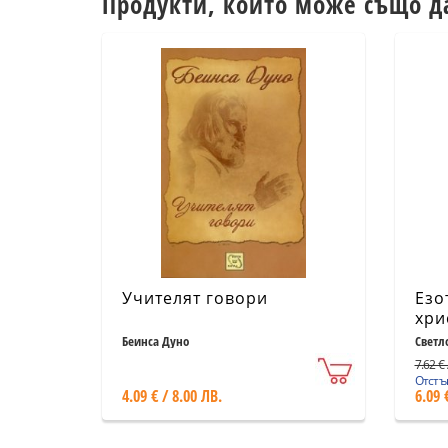
Продукти, които може също д
Учителят говори
Езо
хри
Ева
Беинса Дуно
Светл
7.62 € 
Отстъп
4.09 € / 8.00 ЛВ.
6.09 