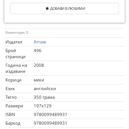
ДОБАВИ В ЛЮБИМИ
Коментари: 0
Издател
Arrow
Брой
496
страници
Година на
2008
издаване
Корици
меки
Език
английски
Тегло
350 грама
Размери
197x129
ISBN
9780099489931
Баркод
9780099489931