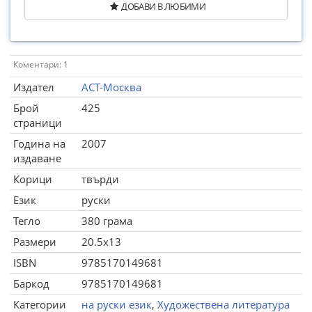
ДОБАВИ В ЛЮБИМИ
Коментари: 1
Издател
АСТ-Москва
Брой
425
страници
Година на
2007
издаване
Корици
твърди
Език
руски
Тегло
380 грама
Размери
20.5x13
ISBN
9785170149681
Баркод
9785170149681
Категории
на руски език
,
Художествена литература