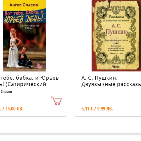
 тебе, бабка, и Юрьев
А. С. Пушкин.
ь! (Сатирический
Двуязычные рассказ
ан)
 Спасов
€ / 15.00 ЛВ.
5.11 € / 9.99 ЛВ.