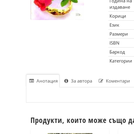
Година на
издаване
Корици
Език
Размери
ISBN
Баркод
Категории
Анотация
За автора
Коментари
Продукти, които може също д