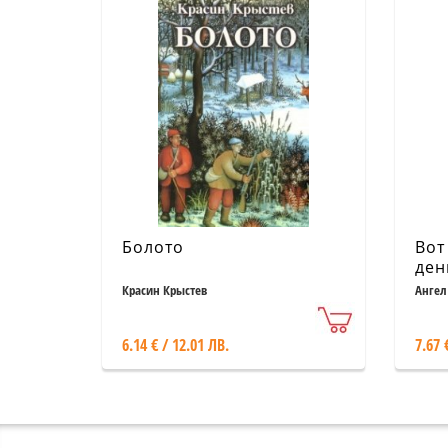
Болото
Вот
ден
ром
Красин Крыстев
Ангел
6.14 € / 12.01 ЛВ.
7.67 