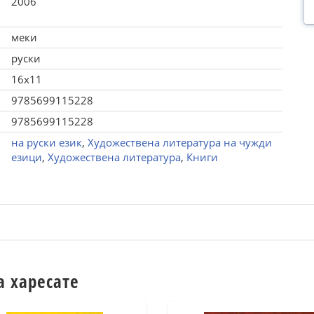
2006
меки
руски
16x11
9785699115228
9785699115228
на руски език
,
Художествена литература на чужди
езици
,
Художествена литература
,
Книги
а харесате