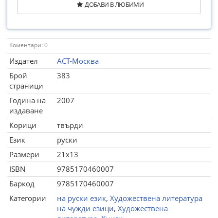
ДОБАВИ В ЛЮБИМИ
Коментари: 0
Издател
АСТ-Москва
Брой
383
страници
Година на
2007
издаване
Корици
твърди
Език
руски
Размери
21x13
ISBN
9785170460007
Баркод
9785170460007
Категории
на руски език
,
Художествена литература
на чужди езици
,
Художествена