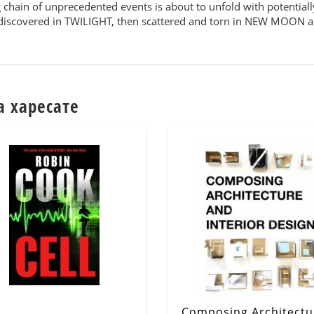
ng chain of unprecedented events is about to unfold with potenti
irst discovered in TWILIGHT, then scattered and torn in NEW MOON 
а харесате
Composing Architectu