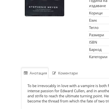
Година на
издаване
Корици
Език
Тегло
Размери
ISBN
Баркод
Категории
Анотация
Коментари
To be irrevocably in love with a vampire is both
intense passion for Edward Cullen, and in anoth
and strife to reach the ultimate turning point. H
become the thread from which the fate of two tr