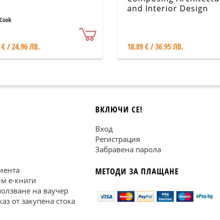
and Interior Design
 Cook
 € / 24.96 ЛВ.
18.89 € / 36.95 ЛВ.
ВКЛЮЧИ СЕ!
Вход
Регистрация
Забравена парола
иента
МЕТОДИ ЗА ПЛАЩАНЕ
им е-книги
ползване на ваучер
каз от закупена стока