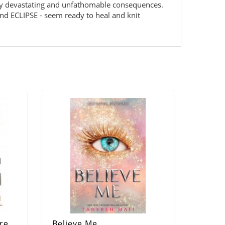
ally devastating and unfathomable consequences.
and ECLIPSE - seem ready to heal and knit
re
Believe Me