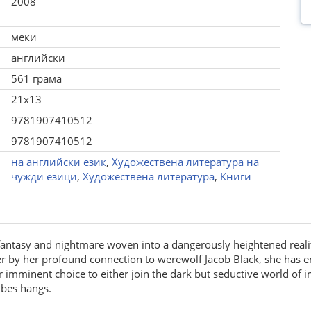
2008
меки
английски
561 грама
21x13
9781907410512
9781907410512
на английски език
,
Художествена литература на
чужди езици
,
Художествена литература
,
Книги
 fantasy and nightmare woven into a dangerously heightened realit
er by her profound connection to werewolf Jacob Black, she has e
er imminent choice to either join the dark but seductive world of 
ibes hangs.