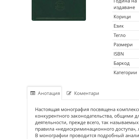
Година на
издаване
Корици
Език
Тегло
Размери
ISBN
Баркод
Категории
Анотация
Коментари
Настоящая монография посвящена комплексн
конкурентного законодательства, общими дл
деятельности, прежде всего, так называемы
правила «недискриминационного доступа», 
В монографии проводится подробный анали