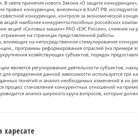
 В свете принятия нового Закона «О защите конкуренции»,
ие правил конкуренции, внесенных в КоАП РФ, исследуютс
совестной конкуренции, контроля за экономической конц
в акций наиболее конкурентоспособных российских компан
ие акций «Силовых машин» РАО «ЕЭС России», слияния на р
 отражение на страницах представленной работы.
в, влияющих на непосредственное стимулирование конкурен
ции., программы реформирования отраслей (на примере эле
зукрупнения хозяйствующих субъектов, порядок предостав
ции является регулирование деятельности субъектов, нах
ве для определения данной зависимости используется три 
 данных понятий и анализ необходимых изменений в их ре
ся процесс становления конкурентных отношений на приме
проводится анализ широкого круга вопросов, которые дол
а харесате