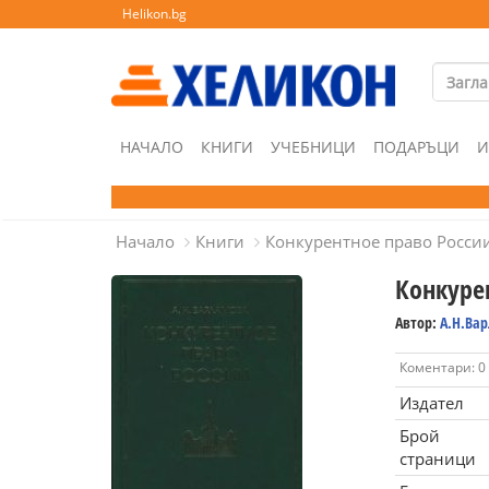
Helikon.bg
НАЧАЛО
КНИГИ
УЧЕБНИЦИ
ПОДАРЪЦИ
И
Начало
Книги
Конкурентное право Росси
Конкуре
Автор:
А.Н.Ва
Коментари: 0
Издател
Брой
страници