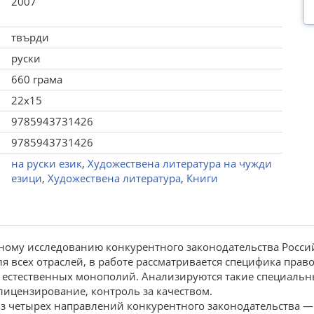
2007
твърди
руски
660 грама
22x15
9785943731426
9785943731426
на руски език
,
Художествена литература на чужди
езици
,
Художествена литература
,
Книги
ому исследованию конкурентного законодательства Росси
я всех отраслей, в работе рассматривается специфика пра
х естественных монополий. Анализируются такие специальн
лицензирование, контроль за качеством.
з четырех направлений конкурентного законодательства 