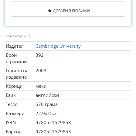
ДОБАВИ В ЛЮБИМИ
Коментари: 0
Издател
Cambridge University
Брой
392
страници
Година на
2003
издаване
Корици
меки
Език
английски
Тегло
570 грама
Размери
22.9x15.2
ISBN
9780521529853
Баркод
9780521529853