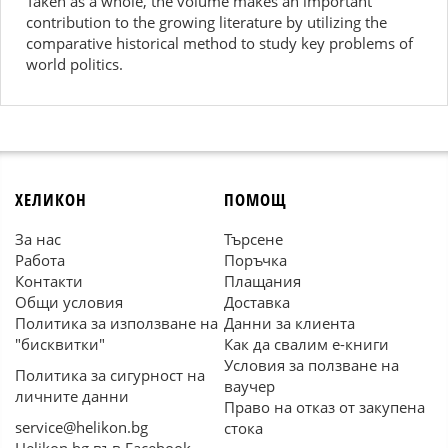
Taken as a whole, the volume makes an important
contribution to the growing literature by utilizing the
comparative historical method to study key problems of
world politics.
ХЕЛИКОН
ПОМОЩ
За нас
Търсене
Работа
Поръчка
Контакти
Плащания
Общи условия
Доставка
Политика за използване на
Данни за клиента
"бисквитки"
Как да свалим е-книги
Условия за ползване на
Политика за сигурност на
ваучер
личните данни
Право на отказ от закупена
service@helikon.bg
стока