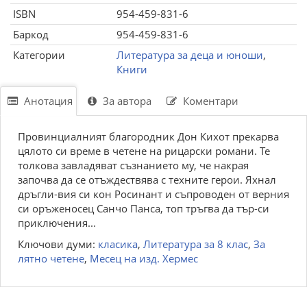
ISBN
954-459-831-6
Баркод
954-459-831-6
Категории
Литература за деца и юноши
,
Книги
Анотация
За автора
Коментари
Провинциалният благородник Дон Кихот прекарва
цялото си време в четене на рицарски романи. Те
толкова завладяват съзнанието му, че накрая
започва да се отъждествява с техните герои. Яхнал
дръгли-вия си кон Росинант и съпроводен от верния
си оръженосец Санчо Панса, топ тръгва да тър-си
приключения...
Ключови думи:
класика
,
Литература за 8 клас
,
За
лятно четене
,
Месец на изд. Хермес