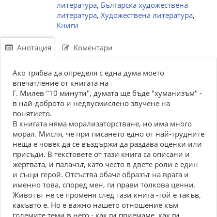
литература
,
Българска художествена
литература
,
Художествена литература
,
Книги
Анотация
Коментари
Ако трябва да определя с една дума моето
впечатление от книгата на
Г. Милев "10 минути", думата ще бъде "хуманизъм" -
в най-доброто и недвусмислено звучене на
понятието.
В книгата няма морализаторстване, но има много
морал. Мисля, че при писането едно от най-трудните
неща е човек да се въздържи да раздава оценки или
присъди. В текстовете от тази книга са описани и
жертвата, и палачът, като често в двете роли е един
и същи герой. Отсъства обаче образът на врага и
именно това, според мен, ги прави толкова ценни.
Животът не се променя след тази книга -той е такъв,
какъвто е. Но е важно нашето отношение към
големите теми в него - как ги приемаме, как ги