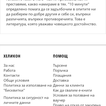
преставяме, какво намираме в тях. "10 минути"
определено помага да се задълбочим в опитите ни
да разберем по-добре другия и себе си, въпреки
различията, въпреки противоречията. Това е
литература, която уважава човешкото достойнство.
ХЕЛИКОН
ПОМОЩ
За нас
Търсене
Работа
Поръчка
Контакти
Плащания
Общи условия
Доставка
Политика за използване на
Данни за клиента
"бисквитки"
Как да свалим е-книги
Условия за ползване на
Политика за сигурност на
ваучер
личните данни
Право на отказ от закупена