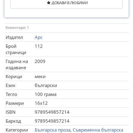
ДОБАВИ В ЛЮБИМИ
Коментари: 1
Издател
Арс
Брой
112
страници
Година на
2009
издаване
Корици
меки
Език
български
Тегло
100 грама
Размери
16x12
ISBN
9789549857214
Баркод
9789549857214
Категории
Българска проза
,
Съвременна българска