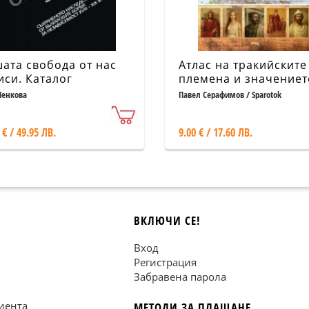
ата свобода от нас
Атлас на тракийските
иси. Каталог
племена и значениет
на техните имена
Пенкова
Павел Серафимов / Sparotok
 € / 49.95 ЛВ.
9.00 € / 17.60 ЛВ.
ВКЛЮЧИ СЕ!
Вход
Регистрация
Забравена парола
иента
МЕТОДИ ЗА ПЛАЩАНЕ