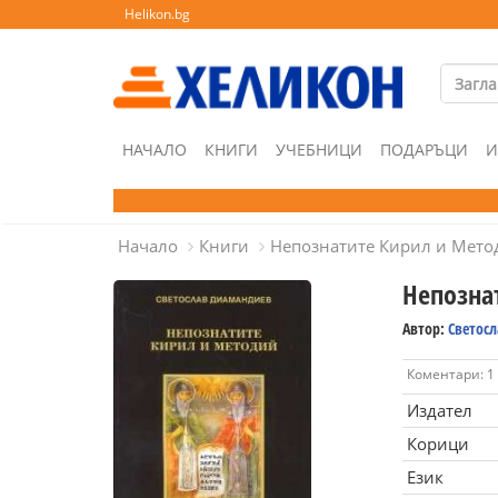
Helikon.bg
НАЧАЛО
КНИГИ
УЧЕБНИЦИ
ПОДАРЪЦИ
И
Начало
Книги
Непознатите Кирил и Мето
Непозна
Автор:
Светос
Коментари: 1
Издател
Корици
Език