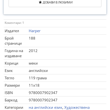
ДОБАВИ В ЛЮБИМИ
Коментари: 1
Издател
Harper
Брой
188
страници
Година на
2012
издаване
Корици
меки
Език
английски
Тегло
119 грама
Размери
11x18
ISBN
9780007902347
Баркод
9780007902347
Категории
на английски език
,
Художествена