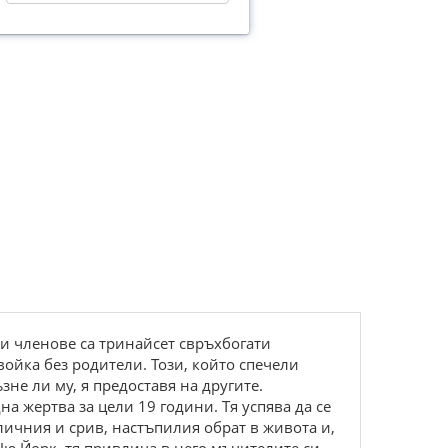
ви членове са тринайсет свръхбогати
войка без родители. Този, който спечели
ъзне ли му, я предоставя на другите.
а жертва за цели 19 години. Тя успява да се
личния и срив, настъпилия обрат в живота и,