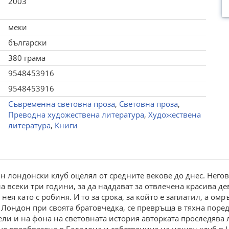
2003
меки
български
380 грама
9548453916
9548453916
Съвременна световна проза
,
Световна проза
,
Преводна художествена литература
,
Художествена
литература
,
Книги
н лондонски клуб оцелял от средните векове до днес. Него
 всеки три години, за да наддават за отвлечена красива де
нея като с робиня. И то за срока, за който е заплатил, а омр
Лондон при своята братовчедка, се превръща в тяхна поредн
ели и на фона на световната история авторката проследява 