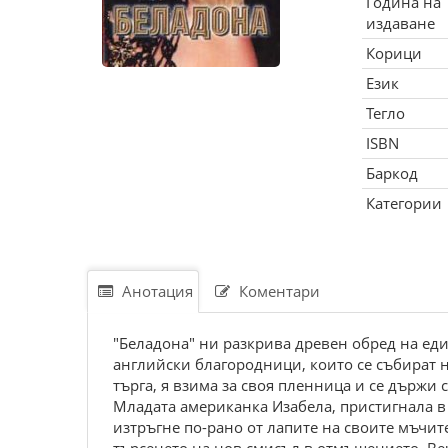
Година на
издаване
Корици
Език
Тегло
ISBN
Баркод
Категории
Анотация
Коментари
"Беладона" ни разкрива древен обред на еди
английски благородници, които се събират на
търга, я взима за своя пленница и се държи с 
Младата американка Изабела, пристигнала в 
изтръгне по-рано от лапите на своите мъчит