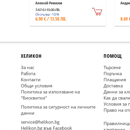
сказания
Алексей Ремизов
Андр
7.67 € / 15.00 ЛВ.
Отстъпка - 10 %
6.90 € / 13.50 ЛВ.
8.69 
ХЕЛИКОН
ПОМОЩ
За нас
Търсене
Работа
Поръчка
Контакти
Плащания
Общи условия
Доставка
Политика за използване на
Данни за кл
"бисквитки"
Как да свал
Условия за 
Политика за сигурност на личните
Право на от
данни
service@helikon.bg
Правилници
Helikon.bg във Facebook
кампании