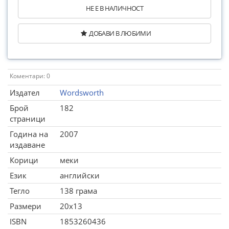
НЕ Е В НАЛИЧНОСТ
ДОБАВИ В ЛЮБИМИ
Коментари: 0
Издател
Wordsworth
Брой
182
страници
Година на
2007
издаване
Корици
меки
Език
английски
Тегло
138 грама
Размери
20x13
ISBN
1853260436