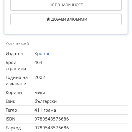
НЕ Е В НАЛИЧНОСТ
ДОБАВИ В ЛЮБИМИ
Коментари: 0
Издател
Кронос
Брой
464
страници
Година на
2002
издаване
Корици
меки
Език
български
Тегло
411 грама
ISBN
9789548576686
Баркод
9789548576686