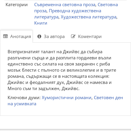
Категории
Съвременна световна проза
,
Световна
проза
,
Преводна художествена
литература
,
Художествена литература
,
Книги
Анотация
За автора
Коментари
Всепризнатият талант на Джийвс да събира
разлъчени сърца и да разплита гордиеви възли
единствено със силата на своя захранен с риба
мозък блести с пълното си великолепие и в трите
романа, съдържащи се в настоящата колекция:
Джийвс и феодалният дух, Джийвс се намесва и
Много съм ти задължен, Джийвс.
Ключови думи:
Хумористични романи
,
Световен ден
на усмивката