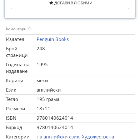
ДОБАВИ В ЛЮБИМИ
Коментари: 0
Издател
Penguin Books
Брой
248
страници
Година на
1995
издаване
Корици
меки
Език
английски
Тегло
195 грама
Размери
18x11
ISBN
9780140624014
Баркод
9780140624014
Категории
на английски език
,
Художествена