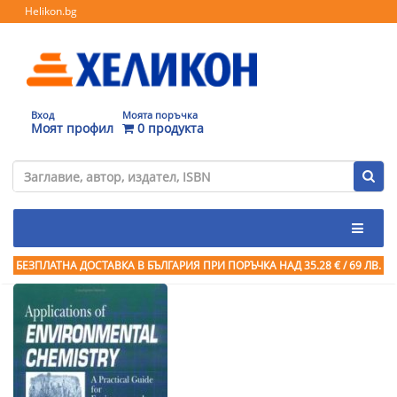
Helikon.bg
Вход
Моята поръчка
Моят профил
0 продукта
БЕЗПЛАТНА ДОСТАВКА В БЪЛГАРИЯ ПРИ ПОРЪЧКА
НАД 35.28 € / 69 ЛВ.