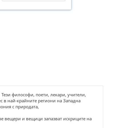
 Тези философи, поети, лекари, учители,
ес в най-крайните региони на Западна
мония с природата,
ове вещери и вещици запазват искриците на