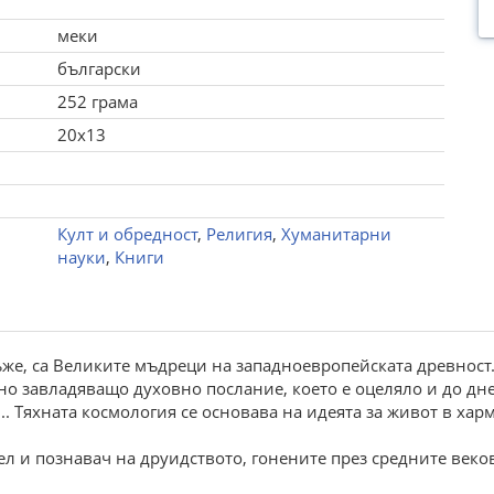
меки
български
252 грама
20x13
Култ и обредност
,
Религия
,
Хуманитарни
науки
,
Книги
ъже, са Великите мъдреци на западноевропейската древност.
но завладяващо духовно послание, което е оцеляло и до дн
.. Тяхната космология се основава на идеята за живот в хар
ел и познавач на друидството, гонените през средните век