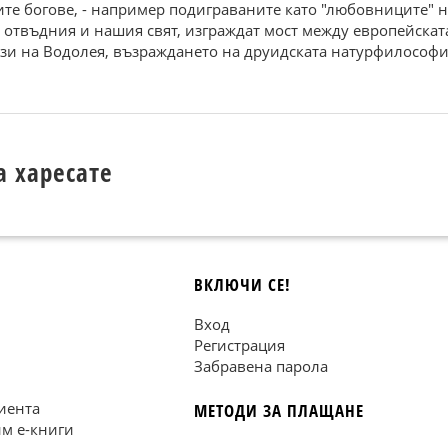
те богове, - например подиграваните като "любовниците" на
ду отвъдния и нашия свят, изграждат мост между европейскат
тази на Водолея, възраждането на друидската натурфилософи
а харесате
ВКЛЮЧИ СЕ!
Вход
Регистрация
Забравена парола
иента
МЕТОДИ ЗА ПЛАЩАНЕ
им е-книги