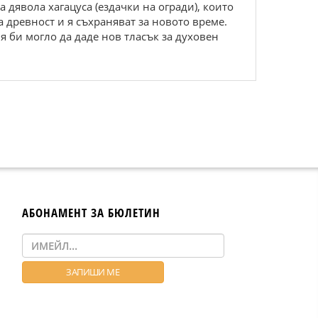
 дявола хагацуса (ездачки на огради), които
а древност и я съхраняват за новото време.
я би могло да даде нов тласък за духовен
АБОНАМЕНТ ЗА БЮЛЕТИН