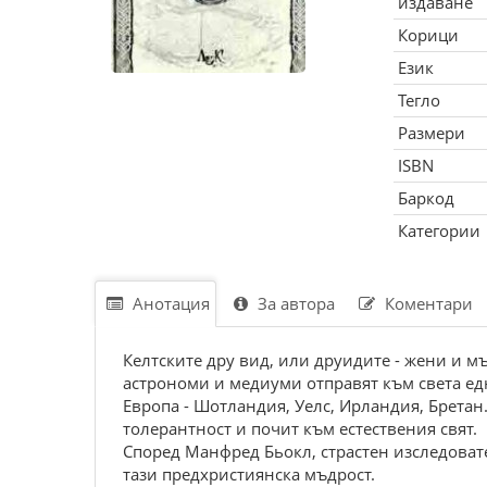
издаване
Корици
Език
Тегло
Размери
ISBN
Баркод
Категории
Анотация
За автора
Коментари
Келтските дру вид, или друидите - жени и м
астрономи и медиуми отправят към света ед
Европа - Шотландия, Уелс, Ирландия, Бретан.
толерантност и почит към естествения свят.
Според Манфред Бьокл, страстен изследоват
тази предхристиянска мъдрост.