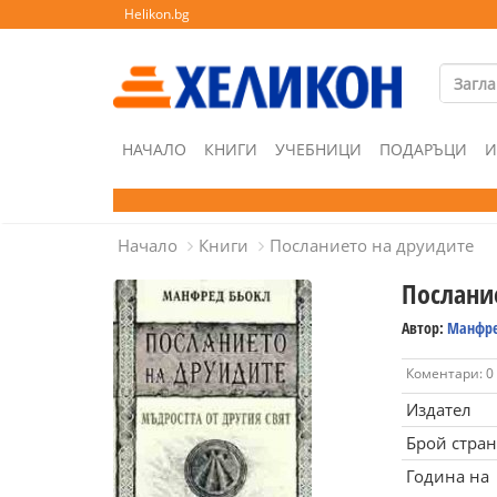
Helikon.bg
НАЧАЛО
КНИГИ
УЧЕБНИЦИ
ПОДАРЪЦИ
И
Начало
Книги
Посланието на друидите
Послани
Автор:
Манфре
Коментари: 0
Издател
Брой стра
Година на