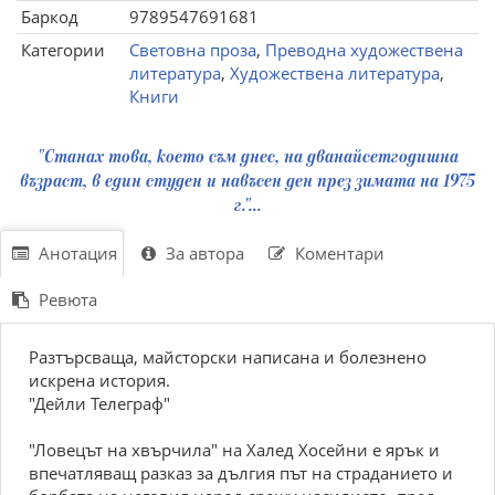
Баркод
9789547691681
Категории
Световна проза
,
Преводна художествена
литература
,
Художествена литература
,
Книги
"Станах това, което съм днес, на дванайсетгодишна
възраст, в един студен и навъсен ден през зимата на 1975
г."...
Анотация
За автора
Коментари
Ревюта
Разтърсваща, майсторски написана и болезнено
искрена история.
"Дейли Телеграф"
"Ловецът на хвърчила" на Халед Хосейни е ярък и
впечатляващ разказ за дългия път на страданието и