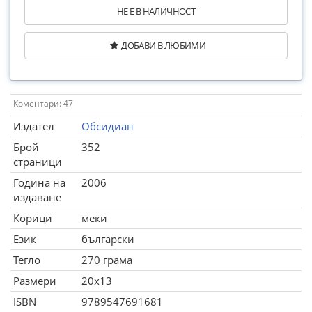
НЕ Е В НАЛИЧНОСТ
ДОБАВИ В ЛЮБИМИ
Коментари: 47
Издател
Обсидиан
Брой
352
страници
Година на
2006
издаване
Корици
меки
Език
български
Тегло
270 грама
Размери
20x13
ISBN
9789547691681