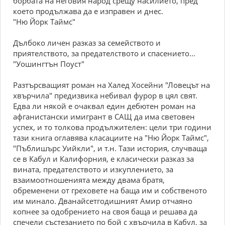
борбата на неговия народ срещу насилието, пред
което продължава да е изправен и днес.
"Ню Йорк Таймс"
Дълбоко личен разказ за семейството и
приятелството, за предателството и спасението...
"Уошингтън Поуст"
Разтърсващият роман на Халед Хосейни "Ловецът на
хвърчила" предизвика небивал фурор в цял свят.
Едва ли някой е очаквал един дебютен роман на
афганистански имигрант в САЩ да има световен
успех, и то толкова продължителен: цели три години
тази книга оглавява класациите на "Ню Йорк Таймс",
"Пъблишърс Уийкли", и т.н. Тази история, случваща
се в Кабул и Калифорния, е класически разказ за
вината, предателството и изкуплението, за
взаимоотношенията между двама братя,
обременени от греховете на баща им и собственото
им минало. Дванайсетгодишният Амир отчаяно
копнее за одобрението на своя баща и решава да
спечели състезанието по бой с хвърчила в Кабул, за