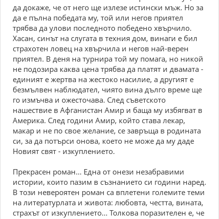
да докаже, че от него ще излезе истински мъж. Но за
да е пълна победата му, той или негов приятел
трябва да улови последното победено хвърчило.
Хасан, синът на слугата в техния дом, винаги е бил
страхотен ловец на хвърчила и негов най-верен
приятел. В деня на турнира той му помага, но никой
не подозира каква цена трябва да платят и двамата -
единият е жертва на жестоко насилие, а другият е
безмълвен наблюдател, чиято вина дълго време ще
го измъчва и ожесточава. След съветското
нашествие в Афганистан Амир и баща му избягват в
Америка. След години Амир, който става лекар,
макар и не по свое желание, се завръща в родината
си, за да потърси онова, което не може да му даде
Новият свят - изкуплението.
Прекрасен роман... Една от онези незабравими
истории, които пазим в съзнанието си години наред.
В този невероятен роман са вплетени големите теми
на литературлата и живота: любовта, честта, вината,
страхът от изкуплението... Толкова поразителен е, че