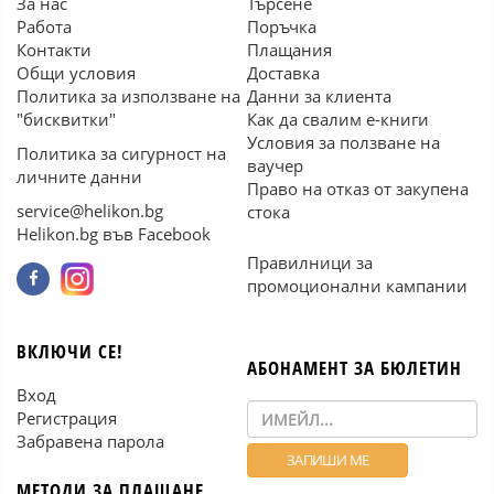
За нас
Търсене
Работа
Поръчка
Контакти
Плащания
Общи условия
Доставка
Политика за използване на
Данни за клиента
"бисквитки"
Как да свалим е-книги
Условия за ползване на
Политика за сигурност на
ваучер
личните данни
Право на отказ от закупена
service@helikon.bg
стока
Helikon.bg във Facebook
Правилници за
промоционални кампании
ВКЛЮЧИ СЕ!
АБОНАМЕНТ ЗА БЮЛЕТИН
Вход
Регистрация
Забравена парола
МЕТОДИ ЗА ПЛАЩАНЕ