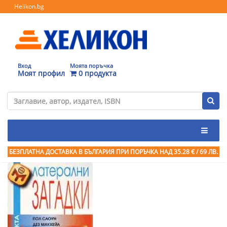
Helikon.bg
Вход
Моята поръчка
Моят профил
0 продукта
БЕЗПЛАТНА ДОСТАВКА В БЪЛГАРИЯ ПРИ ПОРЪЧКА
НАД 35.28 € / 69 ЛВ.