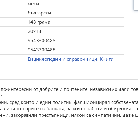
меки
български
148 грама
20x13
9543300488
9543300488
Енциклопедии и справочници
,
Книги
о-интересни от добрите и почтените, независимо дали тов
е.
ени, сред които и един политик, фалшифицирал собствената
 лири от парите на банката, за която работи и обирджия на
рени, закоравели престъпници, някои са симпатични, даже 