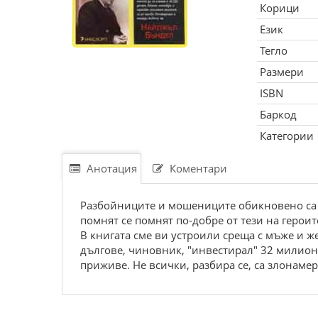
Корици
Език
Тегло
Размери
ISBN
Баркод
Категории
Анотация
Коментари
Разбойниците и мошениците обикновено са п
помнят се помнят по-добре от тези на героит
В книгата сме ви устроили среща с мъже и ж
дългове, чиновник, "инвестирал" 32 милиона
приживе. Не всички, разбира се, са злонаме