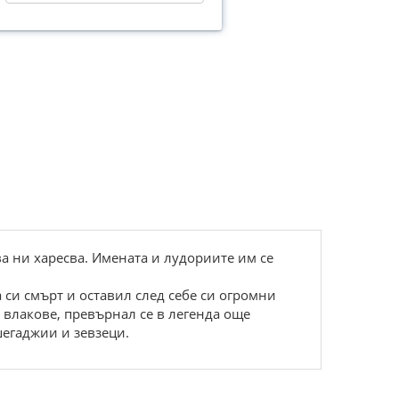
а ни харесва. Имената и лудориите им се
 си смърт и оставил след себе си огромни
 влакове, превърнал се в легенда още
шегаджии и зевзеци.