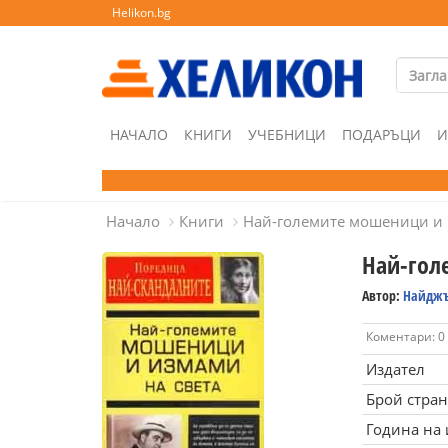
Helikon.bg
НАЧАЛО
КНИГИ
УЧЕБНИЦИ
ПОДАРЪЦИ
И
Начало
Книги
Най-големите мошеници и 
Най-гол
Автор:
Найджъ
Коментари: 0
Издател
Брой стра
Година на