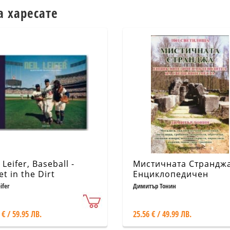
а харесате
 Leifer, Baseball -
Мистичната Странджа
et in the Dirt
Енциклопедичен
пътеводител на
ifer
Димитър Тонин
свещените места
 € / 59.95 ЛВ.
25.56 € / 49.99 ЛВ.