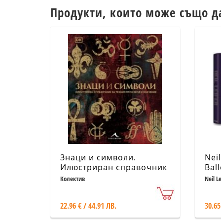
Продукти, които може също д
Знаци и символи.
Neil
Илюстриран справочник
Ball
за техния произход и
Колектив
Neil Le
значение
22.96 € / 44.91 ЛВ.
30.65