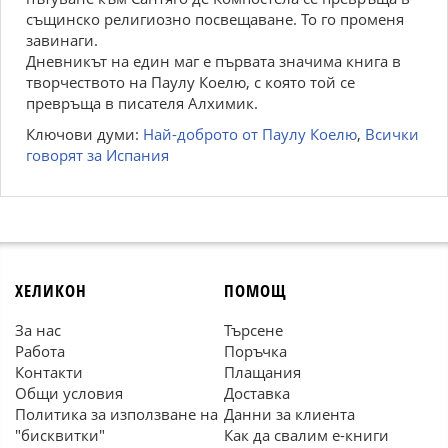
същинско религиозно посвещаване. То го променя
завинаги.
Дневникът на един маг е първата значима книга в
творчеството на Паулу Коелю, с която той се
превръща в писателя Алхимик.
Ключови думи:
Най-доброто от Паулу Коелю
,
Всички
говорят за Испания
ХЕЛИКОН
ПОМОЩ
За нас
Търсене
Работа
Поръчка
Контакти
Плащания
Общи условия
Доставка
Политика за използване на
Данни за клиента
"бисквитки"
Как да свалим е-книги