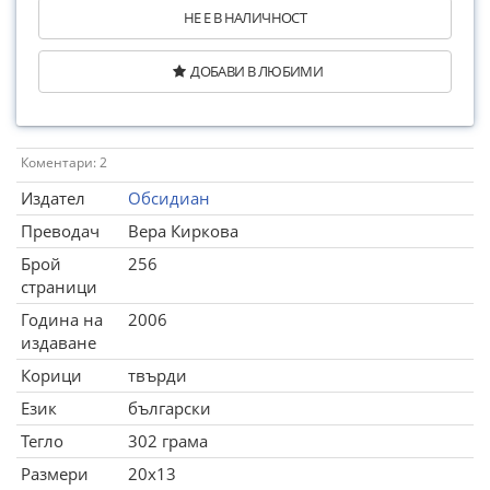
НЕ Е В НАЛИЧНОСТ
ДОБАВИ В ЛЮБИМИ
Коментари: 2
Издател
Обсидиан
Преводач
Вера Киркова
Брой
256
страници
Година на
2006
издаване
Корици
твърди
Език
български
Тегло
302 грама
Размери
20x13