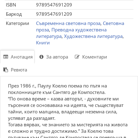
ISBN
9789547691209
Баркод
9789547691209
Категории
Съвременна световна проза
,
Световна
проза
,
Преводна художествена
литература
,
Художествена литература
,
Книги
Анотация
За автора
Коментари
Ревюта
През 1986 г., Паулу Коелю поема по пътя на
поклонниците към Сантяго де Компостела.
“По онова време – казва авторът, - духовните ми
търсения се основаваха на идеята, че съществуват
тайни, които малцина, владеещи неземна сила,
успяват да разгадаят.
Тогава вярвах, че знанието за мистерията на живота
е сложно и трудно достижимо.” За Коелю това
пътуване към Сантяго де Компостела се превръща в