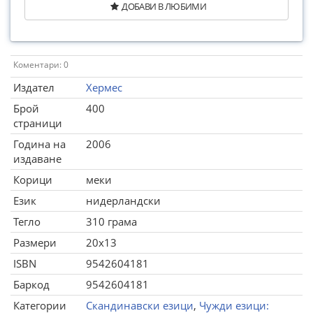
ДОБАВИ В ЛЮБИМИ
Коментари: 0
Издател
Хермес
Брой
400
страници
Година на
2006
издаване
Корици
меки
Език
нидерландски
Тегло
310 грама
Размери
20x13
ISBN
9542604181
Баркод
9542604181
Категории
Скандинавски езици
,
Чужди езици: