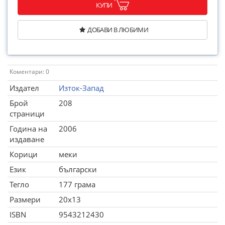
КУПИ
ДОБАВИ В ЛЮБИМИ
Коментари: 0
Издател
Изток-Запад
Брой
208
страници
Година на
2006
издаване
Корици
меки
Език
български
Тегло
177 грама
Размери
20x13
ISBN
9543212430