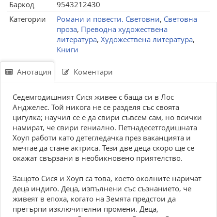
Баркод
9543212430
Категории
Романи и повести. Световни
,
Световна
проза
,
Преводна художествена
литература
,
Художествена литература
,
Книги
Анотация
Коментари
Седемгодишният Сися живее с баща си в Лос
Анджелес. Той никога не се разделя със своята
цигулка; научил се е да свири съвсем сам, но всички
намират, че свири гениално. Петнадесетгодишната
Хоуп работи като детегледачка през ваканцията и
мечтае да стане актриса. Тези две деца скоро ще се
окажат свързани в необикновено приятелство.
Защото Сися и Хоуп са това, което околните наричат
деца индиго. Деца, изпълнени със съзнанието, че
живеят в епоха, когато на Земята предстои да
претърпи изключителни промени. Деца,