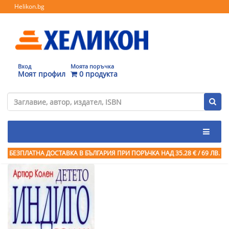
Helikon.bg
Вход
Моята поръчка
Моят профил
0 продукта
БЕЗПЛАТНА ДОСТАВКА В БЪЛГАРИЯ ПРИ ПОРЪЧКА
НАД 35.28 € / 69 ЛВ.