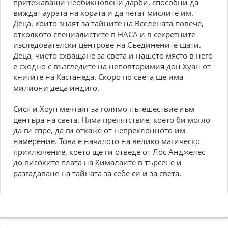
притежаващи необикновени дарби, способни да
виждат аурата на хората и да четат мислите им.
Деца, които знаят за тайните на Вселената повече,
отколкото специалистите в НАСА и в секретните
изследователски центрове на Съединените щати.
Деца, чието схващане за света и нашето място в него
е сходно с възгледите на неповторимия дон Хуан от
книгите на Кастанеда. Скоро по света ще има
милиони деца индиго.
Сися и Хоуп мечтаят за голямо пътешествие към
центъра на света. Няма препятствие, което би могло
да ги спре, да ги откаже от непреклонното им
намерение. Това е началото на велико магическо
приключение, което ще ги отведе от Лос Анджелес
до високите плата на Хималаите в търсене и
разгадаване на тайната за себе си и за света.