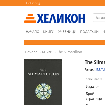
Helikon.bg
НАЧАЛО
КНИГИ
УЧЕБНИЦИ
ПОДАРЪЦИ
И
Начало
Книги
The Silmarillion
The Silma
Автор:
J.R.R.To
Коментари: 0
Издател
Брой
страници