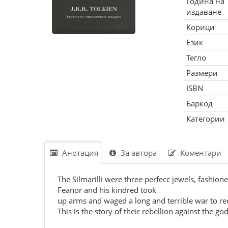
Година на
издаване
Корици
Език
Тегло
Размери
ISBN
Баркод
Категории
Анотация
За автора
Коментари
The Silmarilli were three perfecc jewels, fashion
Feanor and his kindred took
up arms and waged a long and terrible war to r
This is the story of their rebellion against the go