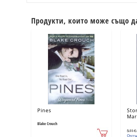
Продукти, които може също д
Pines
Sto
Mar
sto
Blake Crouch
5.11 € 
Отстъп