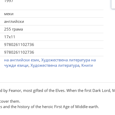
1997
меки
английски
255 грама
17x11
9780261102736
9780261102736
на английски език
,
Художествена литература на
чужди езици
,
Художествена литература
,
Книги
ed by Feanor, most gifted of the Elves. When the first Dark Lord, 
ecover them.
ds and the history of the heroic First Age of Middle-earth.