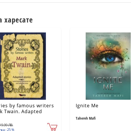
а харесате
ries by famous writers
Ignite Me
k Twain. Adapted
ries (ново издание)
Tahereh Mafi
/ 9.99 ЛВ.
ка - 25 %