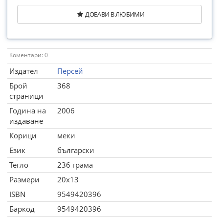
ДОБАВИ В ЛЮБИМИ
Коментари: 0
Издател
Персей
Брой
368
страници
Година на
2006
издаване
Корици
меки
Език
български
Тегло
236 грама
Размери
20x13
ISBN
9549420396
Баркод
9549420396