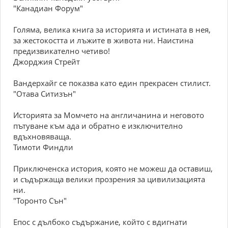
"Канадиан Форум"
Голяма, велика книга за историята и истината в нея,
за жестокостта и лъжите в живота ни. Наистина
предизвикателно четиво!
Джорджия Стрейт
Вандерхайг се показва като един прекрасен стилист.
"Отава Ситизън"
Историята за Момчето на англичанина и неговото
пътуване към ада и обратно е изключително
вдъхновяваща.
Тимоти Финдли
Приключенска история, която не можеш да оставиш,
и съдържаща велики прозрения за цивилизацията
ни.
"Торонто Сън"
Епос с дълбоко съдържание, който с вдигнати