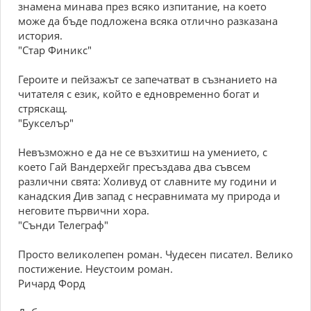
знамена минава през всяко изпитание, на което
може да бъде подложена всяка отлично разказана
история.
"Стар Финикс"
Героите и пейзажът се запечатват в съзнанието на
читателя с език, който е едновременно богат и
стряскащ.
"Букселър"
Невъзможно е да не се възхитиш на умението, с
което Гай Вандерхейг пресъздава два съвсем
различни свята: Холивуд от славните му години и
канадския Див запад с несравнимата му природа и
неговите първични хора.
"Сънди Телеграф"
Просто великолепен роман. Чудесен писател. Велико
постижение. Неустоим роман.
Ричард Форд