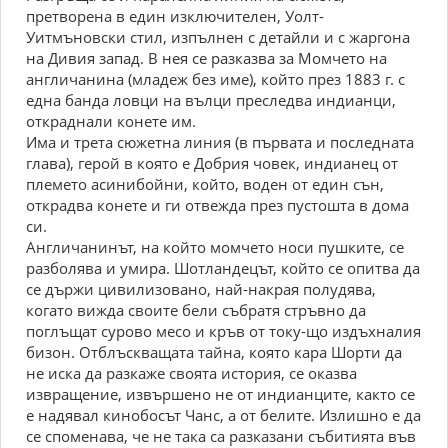
претворена в един изключителен, Уолт-
Уитмъновски стил, изпълнен с детайли и с жаргона
на Дивия запад. В нея се разказва за Момчето на
англичанина (младеж без име), който през 1883 г. с
една банда ловци на вълци преследва индианци,
откраднали конете им.
Има и трета сюжетна линия (в първата и последната
глава), герой в която е Добрия човек, индианец от
племето асинибойни, който, воден от един сън,
открадва конете и ги отвежда през пустошта в дома
си.
Англичанинът, на който момчето носи пушките, се
разболява и умира. Шотландецът, който се опитва да
се държи цивилизовано, най-накрая полудява,
когато вижда своите бели събратя стръвно да
поглъщат сурово месо и кръв от току-що издъхналия
бизон. Отблъскващата тайна, която кара Шорти да
не иска да разкаже своята история, се оказва
извращение, извършено не от индианците, както се
е надявал кинобосът Чанс, а от белите. Излишно е да
се споменава, че не така са разказани събитията във