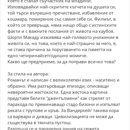
което е станал съучастник на младини.
Изповядвайки най-скритите кътчета на душата си,
той търси вътрешно пречистване, избавление от
кошмара, помирение със самия себе си. Филмът, в
който се превръща, няма нищо общо с истинските
факти и с важните послания от живота на каубоя.
Шорти Макаду изживява най-голямото унижение в
живота си, но това, което е най-страшно за него, е,
че става причина за поругаването на паметта на
едно четиринайсетгодишно момиче.
Какво ще предприеме, за да поправи всичко това?
За стила на автора:
Романът е написан с великолепен език - наситено и
образно. Има разтърсващи епизоди, описващи
невероятни жестокости. Една жестока картина
представя белите "джентълмени" как стрелят от
парахода по преминаващо стадо бизони и изпълват
реката с трупове и кръв. За Вандерхейг такива хора
са варвари и диваци. Цивилизацията не може да
съществува в тяхната пустош.
Разгръща се и паралелна линия на сюжета,