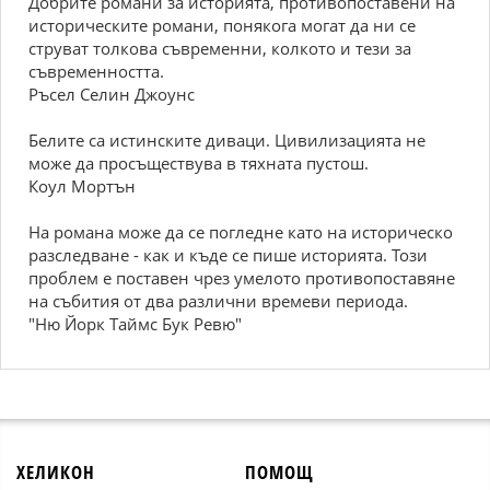
Добрите романи за историята, противопоставени на
историческите романи, понякога могат да ни се
струват толкова съвременни, колкото и тези за
съвременността.
Ръсел Селин Джоунс
Белите са истинските диваци. Цивилизацията не
може да просъществува в тяхната пустош.
Коул Мортън
На романа може да се погледне като на историческо
разследване - как и къде се пише историята. Този
проблем е поставен чрез умелото противопоставяне
на събития от два различни времеви периода.
"Ню Йорк Таймс Бук Ревю"
ХЕЛИКОН
ПОМОЩ