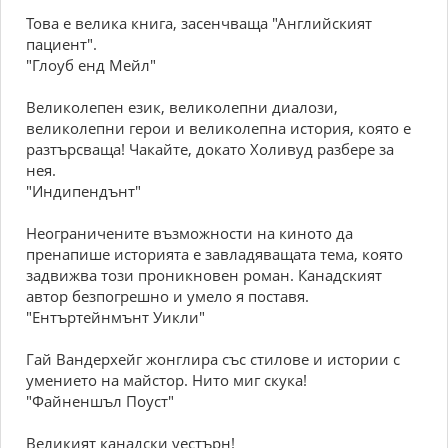
Това е велика книга, засенчваща "Английският
пациент".
"Глоуб енд Мейл"
Великолепен език, великолепни диалози,
великолепни герои и великолепна история, която е
разтърсваща! Чакайте, докато Холивуд разбере за
нея.
"Индипендънт"
Неограничените възможности на киното да
пренапише историята е завладяващата тема, която
задвижва този проникновен роман. Канадският
автор безпогрешно и умело я поставя.
"Ентъртейнмънт Уикли"
Гай Вандерхейг жонглира със стилове и истории с
умението на майстор. Нито миг скука!
"Файненшъл Поуст"
Великият канадски уестърн!