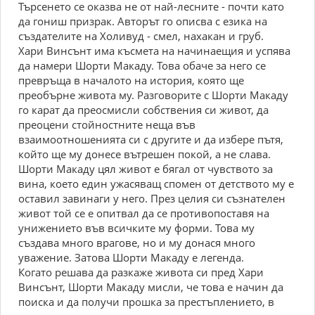
Търсенето се оказва не от най-лесните - почти като
да гониш призрак. Авторът го описва с езика на
създателите на Холивуд - смел, нахакан и груб.
Хари Винсънт има късмета на начинаещия и успява
да намери Шорти Макаду. Това обаче за него се
превръща в началото на история, която ще
преобърне живота му. Разговорите с Шорти Макаду
го карат да преосмисли собствения си живот, да
преоцени стойностните неща във
взаимоотношенията си с другите и да избере пътя,
който ще му донесе вътрешен покой, а не слава.
Шорти Макаду цял живот е бягал от чувството за
вина, което един ужасяващ спомен от детството му е
оставил завинаги у него. През целия си съзнателен
живот той се е опитвал да се противопоставя на
унижението във всичките му форми. Това му
създава много врагове, но и му донася много
уважение. Затова Шорти Макаду е легенда.
Когато решава да разкаже живота си пред Хари
Винсънт, Шорти Макаду мисли, че това е начин да
поиска и да получи прошка за престъплението, в