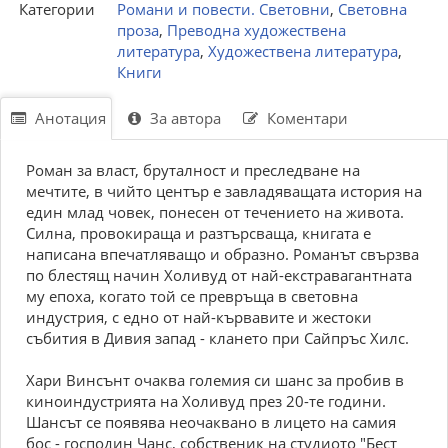
Категории
Романи и повести. Световни
,
Световна
проза
,
Преводна художествена
литература
,
Художествена литература
,
Книги
Анотация
За автора
Коментари
Роман за власт, бруталност и преследване на
мечтите, в чийто център е завладяващата история на
един млад човек, понесен от течението на живота.
Силна, провокираща и разтърсваща, книгата е
написана впечатляващо и образно. Романът свързва
по блестящ начин Холивуд от най-екстравагантната
му епоха, когато той се превръща в световна
индустрия, с едно от най-кървавите и жестоки
събития в Дивия запад - клането при Сайпръс Хилс.
Хари Винсънт очаква големия си шанс за пробив в
киноиндустрията на Холивуд през 20-те години.
Шансът се появява неочаквано в лицето на самия
бос - господин Чанс, собственик на студиото "Бест