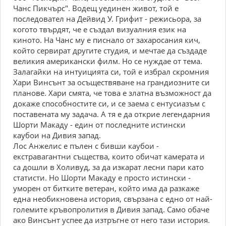
Чанс Пикчърс". Водещ уединен живот, той е
последовател на Дейвид У. Грифит - режисьора, за
когото твърдят, че е създал визуалния език на
киното. На Чанс му е писнало от захаросания кич,
който сервират другите студия, и мечтае да създаде
великия американски филм. Но се нуждае от тема.
Залагайки на интуицията си, той е избрал скромния
Хари Винсънт за осъществяване на грандиозните си
планове. Хари смята, че това е златна възможност да
докаже способностите си, и се заема с ентусиазъм с
поставената му задача. А тя е да открие легендарния
Шорти Макаду - един от последните истински
каубои на Дивия запад.
Лос Анжелис е пълен с бивши каубои -
екстравагантни същества, които обичат камерата и
са дошли в Холивуд, за да изкарат лесни пари като
статисти. Но Шорти Макаду е просто истински -
уморен от битките ветеран, който има да разкаже
една необикновена история, свързана с едно от най-
големите кръвопролития в Дивия запад. Само обаче
ако Винсънт успее да изтръгне от него тази история.