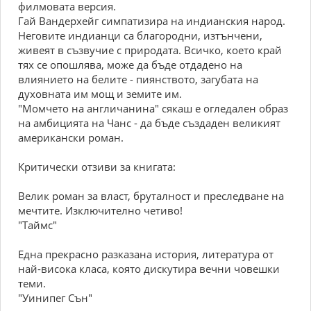
филмовата версия.
Гай Вандерхейг симпатизира на индианския народ.
Неговите индианци са благородни, изтънчени,
живеят в съзвучие с природата. Всичко, което край
тях се опошлява, може да бъде отдадено на
влиянието на белите - пиянството, загубата на
духовната им мощ и земите им.
"Момчето на англичанина" сякаш е огледален образ
на амбицията на Чанс - да бъде създаден великият
американски роман.
Критически отзиви за книгата:
Велик роман за власт, бруталност и преследване на
мечтите. Изключително четиво!
"Таймс"
Една прекрасно разказана история, литература от
най-висока класа, която дискутира вечни човешки
теми.
"Уинипег Сън"