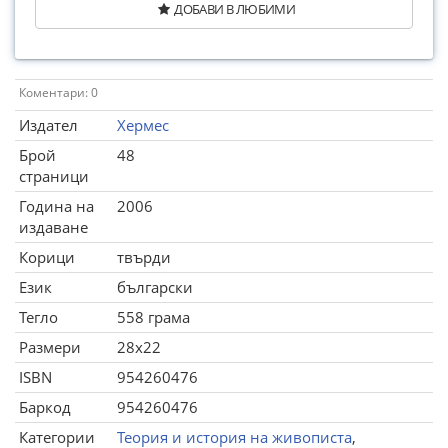
ДОБАВИ В ЛЮБИМИ
Коментари: 0
Издател
Хермес
Брой
48
страници
Година на
2006
издаване
Корици
твърди
Език
български
Тегло
558 грама
Размери
28x22
ISBN
954260476
Баркод
954260476
Категории
Теория и история на живописта
,